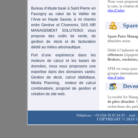
Nous vous proposons 
la carte, la créatio
Bureau d’étude basé à Saint Pierre en
plus d’infos
Faucigny au cœur de la Vallée de
l’Arve en Haute Savoie, à mi chemin
Spare
entre Genève et Chamonix, SAS AIR
MANAGEMENT SOLUTIONS vous
propose des outils de vente, de
Spare Parts Manag
détachées avion.
gestion de stock et de facturation
dédié au milieu aéronautique.
Dédié à l’industrie a
références
(équipeme
Fort d’une expérience dans les
Brokers, stockistes,
moteurs de calcul et les bases de
données, nous vous proposons une
SPM est conçu pour p
expertise dans des domaines variés:
groupes internation
Gestion de stock, calcul statistique,
plus d’infos
Media Planning, moteur de calcul
Deven
combinatoire, progiciel de gestion et
création de site web.
La société Air Manag
de pièce détachée
. 
recherchons des parte
Téléphone : +33 (0)4 56 81 64 65 - mail :
COPYRIGHT © 2010 