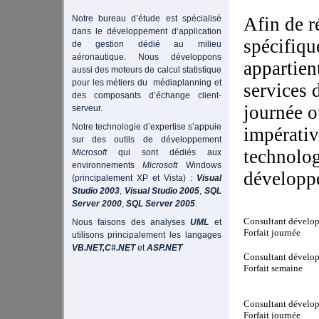
Notre bureau d’étude est spécialisé
Afin de r
dans le développement d’application
spécifiqu
de gestion dédié au milieu
aéronautique. Nous développons
appartien
aussi des moteurs de calcul statistique
pour les métiers du médiaplanning et
services
des composants d’échange client-
journée o
serveur.
Notre technologie d’expertise s’appuie
impérativ
sur des outils de développement
technolog
Microsoft
qui sont dédiés aux
environnements
Microsoft
Windows
développ
(principalement XP et Vista) :
Visual
Studio 2003
,
Visual Studio 2005
,
SQL
Server 2000
,
SQL Server 2005
.
Consultant dévelo
Nous faisons des analyses
UML
et
Forfait journée
utilisons principalement les langages
VB.NET,C#.NET
et
ASP.NET
Consultant dévelo
Forfait semaine
Consultant dévelo
Forfait journée