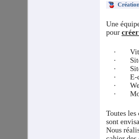
Création
Une équipe
pour
créer
·
Vi
·
Si
·
Sit
·
E-
·
We
·
Mo
Toutes les 
sont envis
Nous réali
cahier des